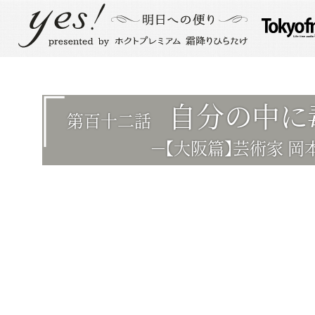
自分の中に
第百十二話
－【大阪篇】芸術家 岡