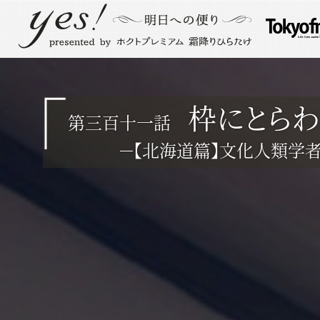
枠にとら
第三百十一話
－【北海道篇】文化人類学者