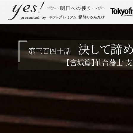
決して諦
第三百四十話
－【宮城篇】仙台藩士 