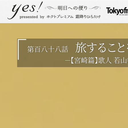
旅するこ
第百八十八話
－【宮崎篇】歌人 若