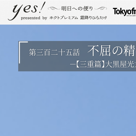
不屈の精
第三百二十五話
－【三重篇】大黒屋光