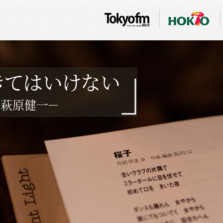
きてはいけない
 萩原健一－