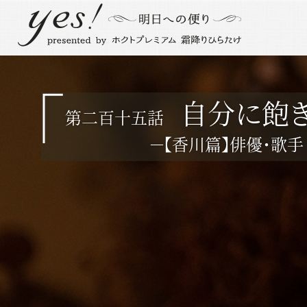
自分に飽
第二百十五話
－【香川篇】俳優・歌手