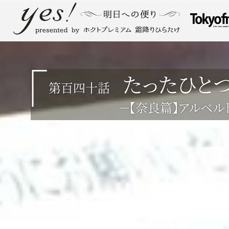
たったひと
第百四十話
－【奈良篇】アルベルト