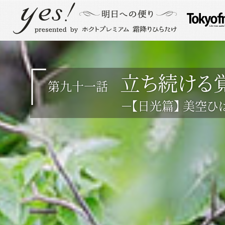
立ち続ける
第九十一話
－【日光篇】 美空ひ