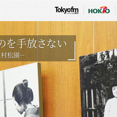
のを手放さない
上村松園－