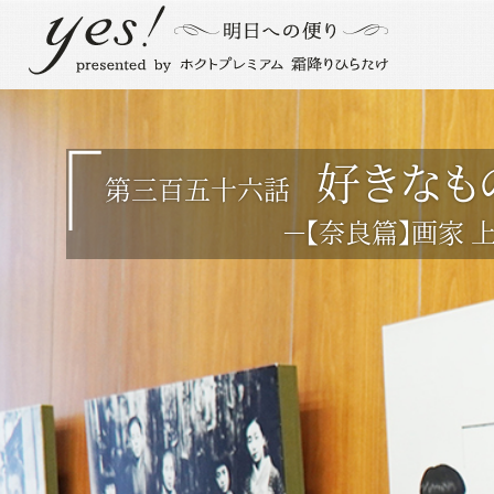
好きなも
第三百五十六話
－【奈良篇】画家 