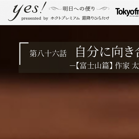
自分に向き
第八十六話
－【富士山篇】 作家 