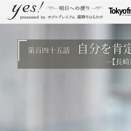
自分を肯
第百四十五話
－【長崎