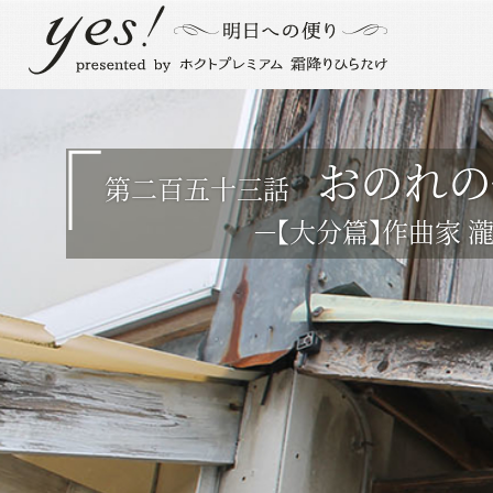
おのれの
第二百五十三話
－【大分篇】作曲家 