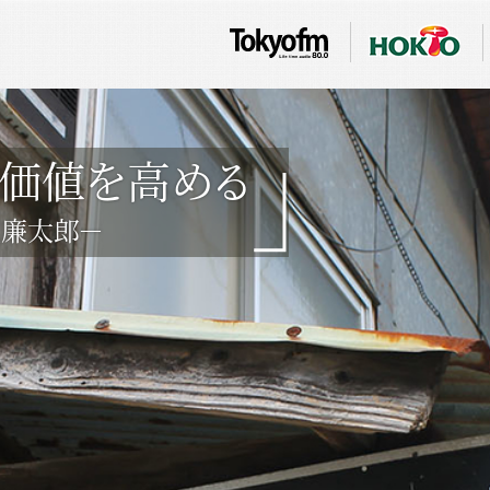
価値を高める
瀧廉太郎－