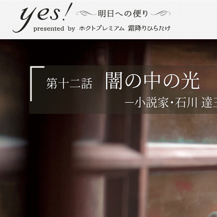
闇の中の光
第十二話
－小説家・石川 達