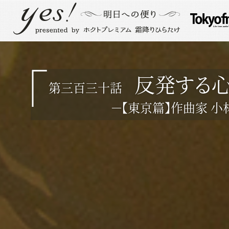
反発する
第三百三十話
－【東京篇】作曲家 小