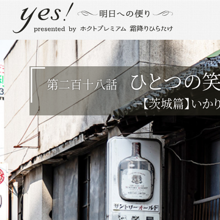
ひとつの
第二百十八話
－【茨城篇】いか