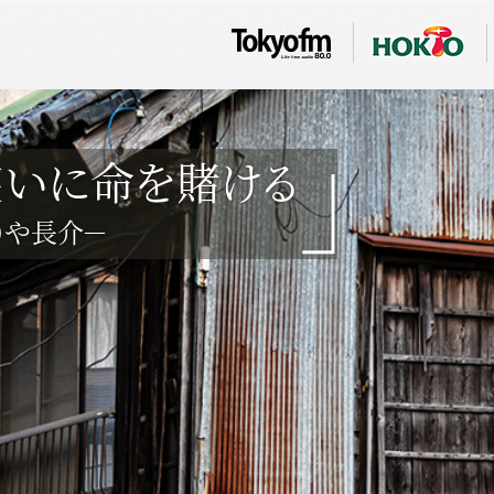
笑いに命を賭ける
りや長介－