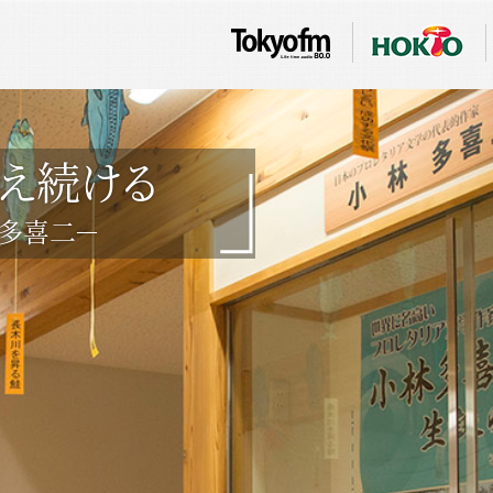
え続ける
林多喜二－