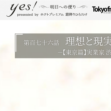
理想と現
第百七十六話
－【東京篇】実業家 